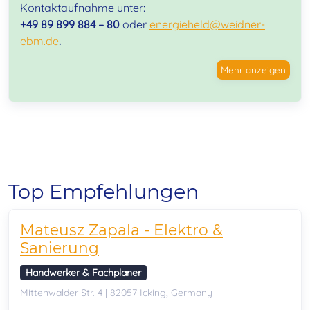
Kontaktaufnahme unter:
+49 89 899 884 – 80
oder
energieheld@weidner-
ebm.de
.
Mehr anzeigen
Top Empfehlungen
Mateusz Zapala - Elektro &
Sanierung
Handwerker & Fachplaner
Mittenwalder Str. 4 | 82057 Icking, Germany